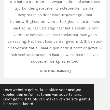
die het op dat moment zwaar hadden of even meer
tijd konden gebruiken. Ziektebeelden werden
besproken en door haar uitgevraagd. Haar
bereidwilligheid om verder te kijken en te denken,
past zo bij haar. De stap naar het ziekenhuis om
verder te
schaven aan haar toekomst, was geen
verrassing. Het heeft haar verder gevormd. Ik ben ook
niet verrast dat zij haar eigen bedrijf heeft opgezet. Ik
heb veel vertrouwen in haar en wens haar heel veel
succes en werkplezier toe
."
Helen Oele- Ballering
Deze website gebruikt cookies voor analyse-
doeleinden en/of het tonen van advertenties.
Door gebruik te blijven maken van de site gaat u
hiermee akkoord.
Lorraine's Care