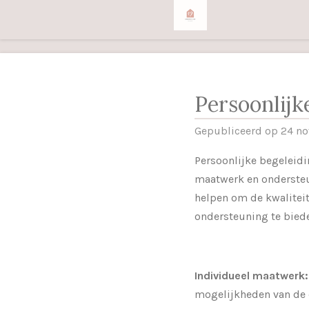
Ga
direct
naar
de
hoofdinhoud
Persoonlijk
Gepubliceerd op 24 n
Persoonlijke begeleidi
maatwerk en ondersteun
helpen om de kwaliteit
ondersteuning te bieden
Individueel maatwerk:
mogelijkheden van de c