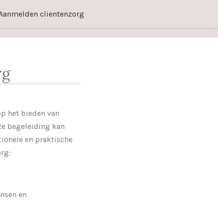
Aanmelden clientenzorg
rg
op het bieden van
ze begeleiding kan
tionele en praktische
org:
ensen en