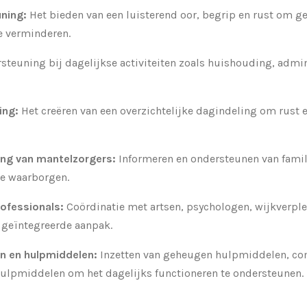
ning:
Het bieden van een luisterend oor, begrip en rust om g
e verminderen.
steuning bij dagelijkse activiteiten zoals huishouding, admini
ing:
Het creëren van een overzichtelijke dagindeling om rust 
ing van mantelzorgers:
Informeren en ondersteunen van famil
e waarborgen.
ofessionals:
Coördinatie met artsen, psychologen, wijkverp
 geïntegreerde aanpak.
n en hulpmiddelen:
Inzetten van geheugen hulpmiddelen, c
hulpmiddelen om het dagelijks functioneren te ondersteunen.